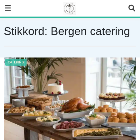
Skip
to
content
Stikkord:
Bergen catering
CATERING