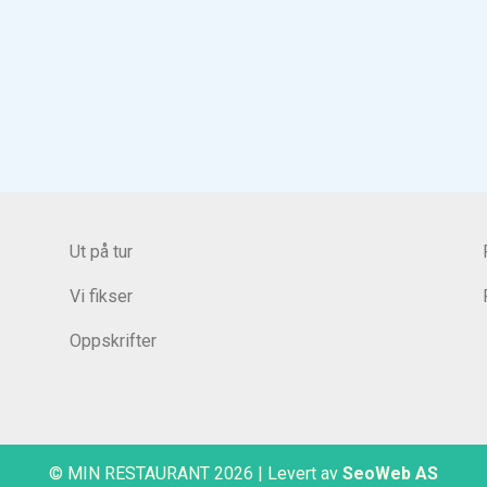
Ut på tur
Vi fikser
Oppskrifter
© MIN RESTAURANT 2026
|
Levert av
SeoWeb AS