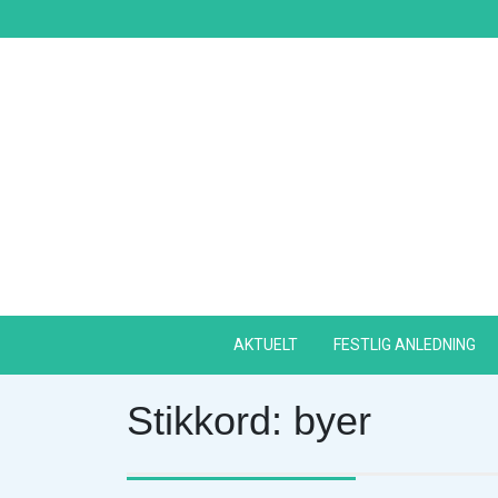
Skip
to
content
AKTUELT
FESTLIG ANLEDNING
Stikkord:
byer