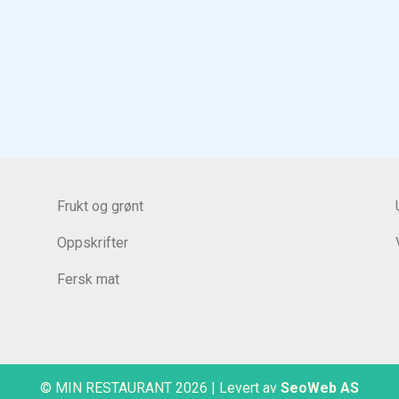
Frukt og grønt
Oppskrifter
Fersk mat
© MIN RESTAURANT 2026
|
Levert av
SeoWeb AS