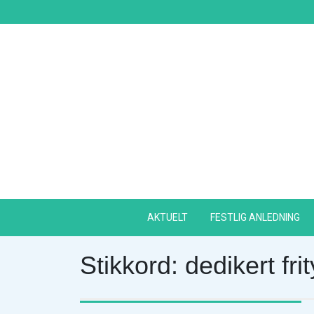
Skip
to
content
AKTUELT
FESTLIG ANLEDNING
Stikkord:
dedikert frit