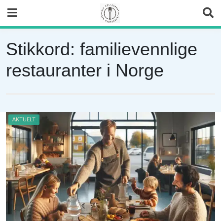
Skip
to
content
Stikkord:
familievennlige
restauranter i Norge
AKTUELT