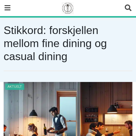
Skip
to
content
Stikkord:
forskjellen
mellom fine dining og
casual dining
AKTUELT