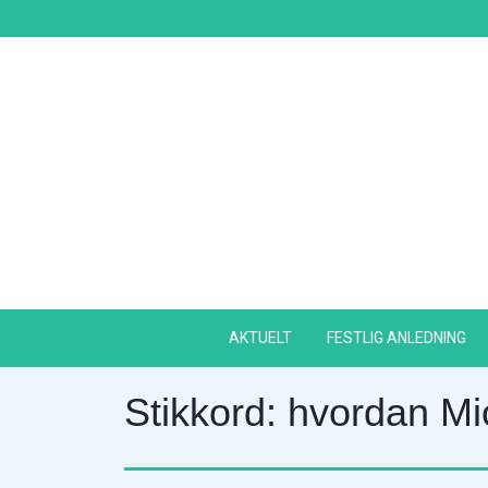
Skip
to
content
AKTUELT
FESTLIG ANLEDNING
Stikkord:
hvordan Mi