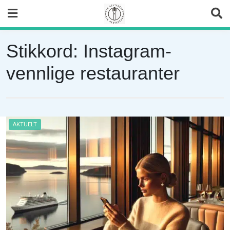
Skip
to
content
Stikkord:
Instagram-
vennlige restauranter
AKTUELT