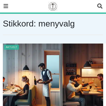
Skip
to
content
Stikkord:
menyvalg
AKTUELT