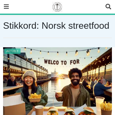
Skip
to
content
Stikkord:
Norsk streetfood
AKTUELT