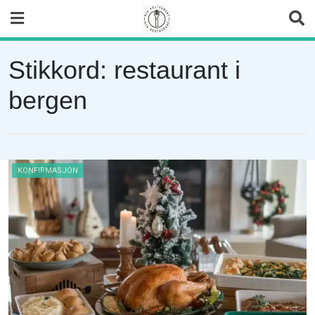
Skip
to
content
Stikkord:
restaurant i
bergen
KONFIRMASJON