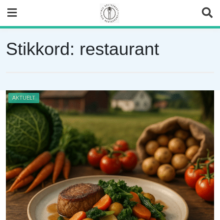
Skip
to
content
Stikkord:
restaurant
AKTUELT