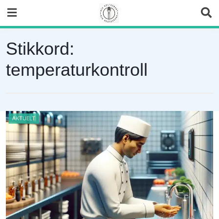
Skip
to
content
Stikkord:
temperaturkontroll
AKTUELT