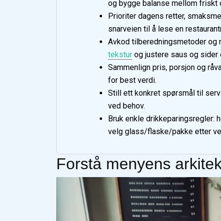
og bygge balanse mellom friskt o
Prioriter dagens retter, smaksme
snarveien til å lese en restaura
Avkod tilberedningsmetoder og nøk
tekstur
og justere saus og sider 
Sammenlign pris, porsjon og råvar
for best verdi.
Still ett konkret spørsmål til ser
ved behov.
Bruk enkle drikkeparingsregler: hø
velg glass/flaske/pakke etter ver
Forstå menyens arkitek