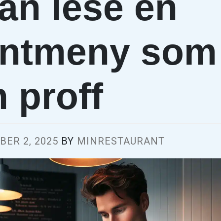
an lese en
antmeny som
 proff
ER 2, 2025
BY
MINRESTAURANT