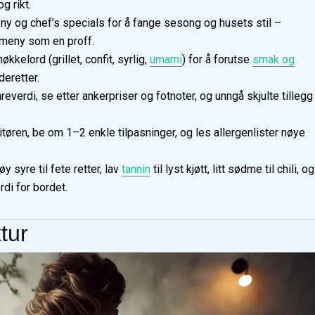
g rikt.
ny og chef’s specials for å fange sesong og husets stil –
ntmeny som en proff.
kelord (grillet, confit, syrlig,
umami
) for å forutse
smak og
deretter.
everdi, se etter ankerpriser og fotnoter, og unngå skjulte tillegg
vitøren, be om 1–2 enkle tilpasninger, og les allergenlister nøye
y syre til fete retter, lav
tannin
til lyst kjøtt, litt sødme til chili, og
di for bordet.
tur