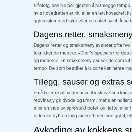
tilfeldig, den hjelper gjesten å planlegge tempo 
hvis hovedretten er rik: eller en lett hovedrett 
grønnsaker med syre eller en enkel salat. Å se h
Dagens retter, smaksmeny 
Dagens retter og smaksmeny avslører ofte hva kj
teknikker de mestrer. «Chef’s specials» er dessu
og moderne. En smaksmeny passer de som vil len
tempo. De som bestiller à la carte kan hente ins
Tillegg, sauser og extras 
Små linjer skjult under hovedbeskrivelsen kan væ
rødvinssjy gir dybde og umami, mens en holland
eller en side av sprøstekt potet kan løfte, elle
siden av, bytt en tung siderett med noe grønt, 
Avkoding av kokkens s