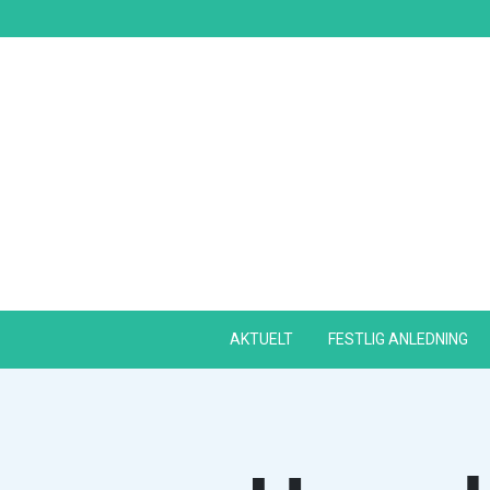
Skip
to
content
AKTUELT
FESTLIG ANLEDNING