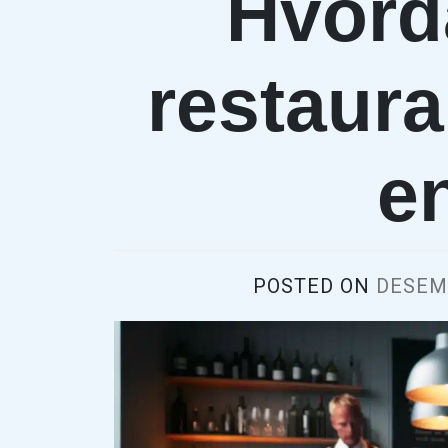
Hvord
restaur
en
POSTED ON
DESEMB