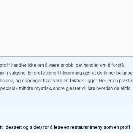
roff handler ikke om å være snobb: det handler om å forstå
nn i valgene. En profesjonell tilnærming gjør at de finner balans
injene, og oppdager hvor verdien faktisk ligger. Her er en prakti
ecials» mindre mystisk, andre gjester vil lure hvordan de alltid
tt–dessert og sider) for å lese en restaurantmeny som en proff