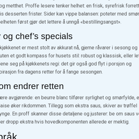
og metthet. Proffe lesere tenker helhet: en frisk, syrefrisk forret
hvis desserten frister. Sider kan vippe balansen: poteter med smør
elheten først gjør det lettere å unngå «bestillingsangst».
og chef’s specials
økkenet er mest stolt av akkurat nå, gjerne råvarer i sesong og
ten et godt kompass for husets stil: robust og klassisk, eller le
e seg på kjøkkenets regi: det gir også god flyt i porsjon og
pirasjon fra dagens retter for å fange sesongen.
som endrer retten
re avgjørende: en beurre blanc tilfører syrlighet og smørfylde, 
aise øker rikdommen. Tillegg som ekstra saus, skiver av trøffel
r tynge. En proff skanner disse detaljene og justerer: be om saus 
eller dropp ekstra hvis hovedkomponenten allerede er mektig.
pråk